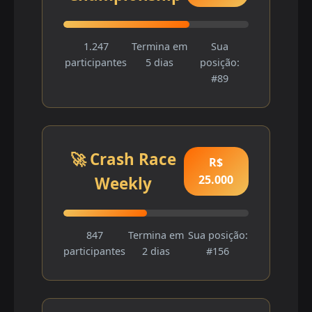
1.247
Termina em
Sua
participantes
5 dias
posição:
#89
🚀 Crash Race
R$
25.000
Weekly
847
Termina em
Sua posição:
participantes
2 dias
#156