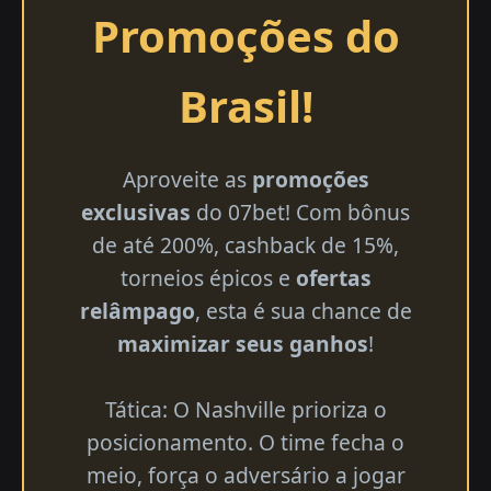
Promoções do
Brasil!
Aproveite as
promoções
exclusivas
do 07bet! Com bônus
de até 200%, cashback de 15%,
torneios épicos e
ofertas
relâmpago
, esta é sua chance de
maximizar seus ganhos
!
Tática: O Nashville prioriza o
posicionamento. O time fecha o
meio, força o adversário a jogar