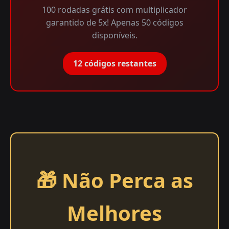
100 rodadas grátis com multiplicador
garantido de 5x! Apenas 50 códigos
disponíveis.
12 códigos restantes
🎁 Não Perca as
Melhores