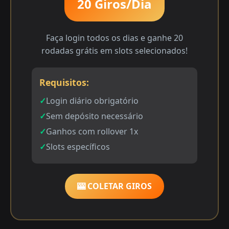
20 Giros/Dia
Faça login todos os dias e ganhe 20
rodadas grátis em slots selecionados!
Requisitos:
Login diário obrigatório
Sem depósito necessário
Ganhos com rollover 1x
Slots específicos
🎰 COLETAR GIROS