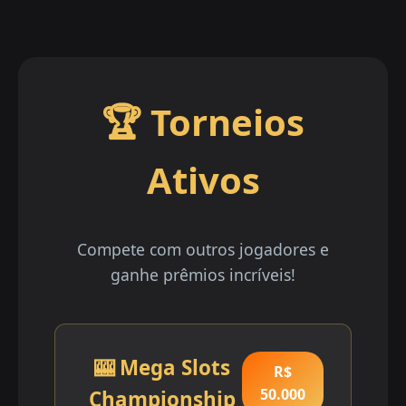
🏆 Torneios
Ativos
Compete com outros jogadores e
ganhe prêmios incríveis!
🎰 Mega Slots
R$
50.000
Championship