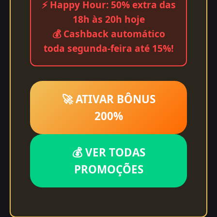
⚡ Happy Hour: 50% extra das
18h às 20h hoje
💰 Cashback automático
toda segunda-feira até 15%!
🚀 ATIVAR BÔNUS
200%
💰 VER TODAS
PROMOÇÕES