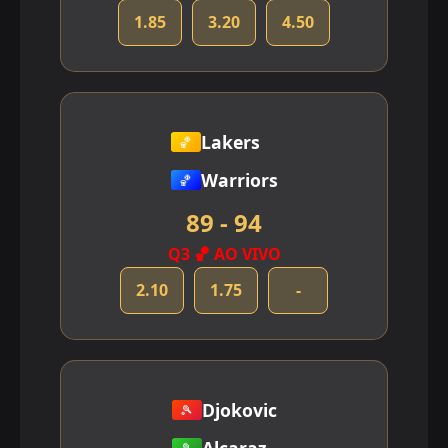
1.85
3.20
4.50
Lakers
🏀
Warriors
🏀
89 - 94
Q3 🏀 AO VIVO
2.10
1.75
-
Djokovic
🎾