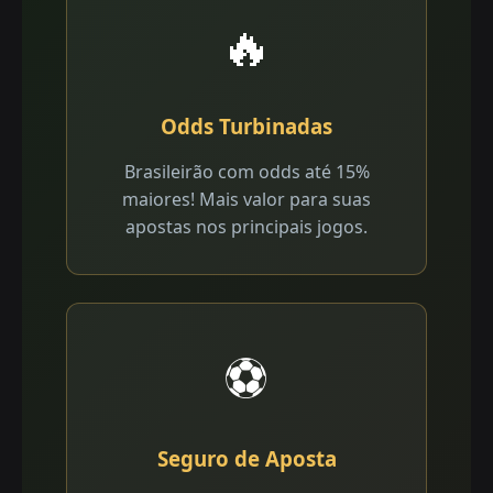
🔥
Odds Turbinadas
Brasileirão com odds até 15%
maiores! Mais valor para suas
apostas nos principais jogos.
⚽
Seguro de Aposta