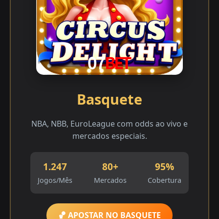
Basquete
NBA, NBB, EuroLeague com odds ao vivo e
mercados especiais.
1.247
80+
95%
Jogos/Mês
Mercados
Cobertura
🏀 APOSTAR NO BASQUETE