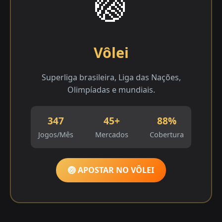
🏐
Vôlei
Superliga brasileira, Liga das Nações,
Olimpíadas e mundiais.
347
45+
88%
Jogos/Mês
Mercados
Cobertura
🏐 APOSTAR NO VÔLEI