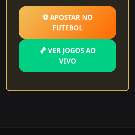
⚽ APOSTAR NO
FUTEBOL
🏀 VER JOGOS AO
VIVO