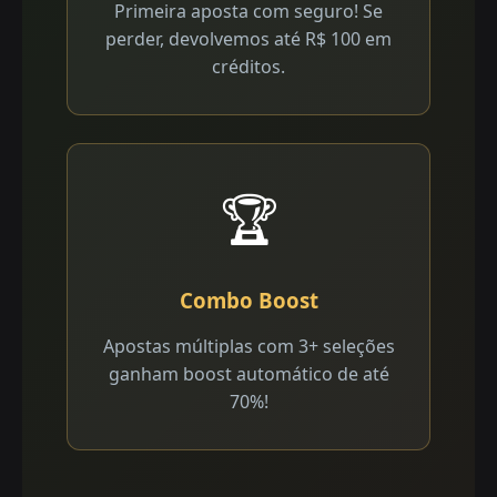
Primeira aposta com seguro! Se
perder, devolvemos até R$ 100 em
créditos.
🏆
Combo Boost
Apostas múltiplas com 3+ seleções
ganham boost automático de até
70%!