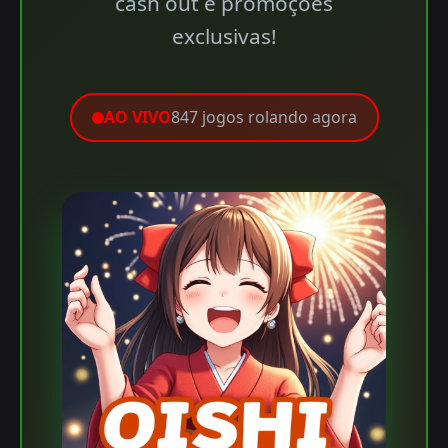
cash out e promoções
exclusivas!
AO VIVO
847 jogos rolando agora