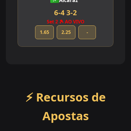
Alcaraz
🎾
6-4 3-2
Set 2 🎾 AO VIVO
1.65
2.25
-
⚡ Recursos de
Apostas