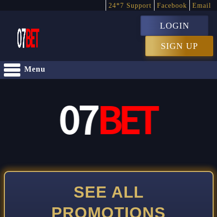
24*7 Support
Facebook
Email
LOGIN
SIGN UP
Menu
SEE ALL
PROMOTIONS