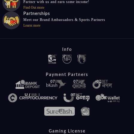
Partner with us and earn some income!
Find Out more
Partnerships
Meet our Brand Ambassadors & Sports Partners
Learnt more
Info
Payment Partners
Gaming License