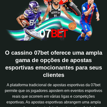
O cassino 07bet oferece uma ampla
gama de opções de apostas
esportivas emocionantes para seus
clientes
A plataforma tradicional de apostas esportivas da 07bet
permite que os jogadores apostem em eventos esportivos
reais que ocorrem em várias ligas e competições
esportivas. As apostas esportivas abrangem uma ampla