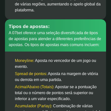
de várias regiões, aumentando o apelo global da
plataforma.
Tipos de apostas:
A 07bet oferece uma seleção diversificada de tipos
de apostas para atender a diferentes preferências de
apostas. Os tipos de apostas mais comuns incluem:
Moneyline:
Aposta no vencedor de um jogo ou
evento.
Spread de pontos:
Aposta na margem de vitória
ou derrota em uma partida.
Acima/Abaixo (Totais):
Apostar se a pontuação
total ou o número de pontos será superior ou
inferior a um valor especificado.
Acumulador (Parlay):
Combinação de várias