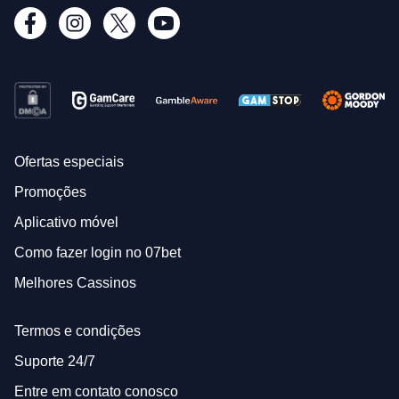
Ofertas especiais
Promoções
Aplicativo móvel
Como fazer login no 07bet
Melhores Cassinos
Termos e condições
Suporte 24/7
Entre em contato conosco