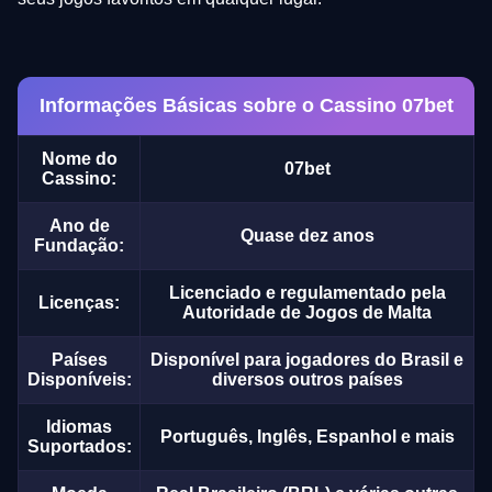
Informações Básicas sobre o Cassino 07bet
Nome do
07bet
Cassino:
Ano de
Quase dez anos
Fundação:
Licenciado e regulamentado pela
Licenças:
Autoridade de Jogos de Malta
Países
Disponível para jogadores do Brasil e
Disponíveis:
diversos outros países
Idiomas
Português, Inglês, Espanhol e mais
Suportados: