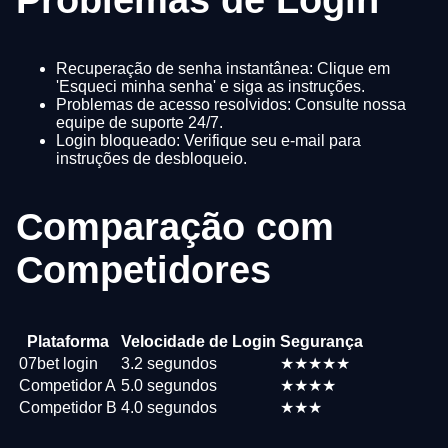
Recuperação de senha instantânea: Clique em
'Esqueci minha senha' e siga as instruções.
Problemas de acesso resolvidos: Consulte nossa
equipe de suporte 24/7.
Login bloqueado: Verifique seu e-mail para
instruções de desbloqueio.
Comparação com
Competidores
Plataforma
Velocidade de Login
Segurança
07bet login
3.2 segundos
★★★★★
Competidor A
5.0 segundos
★★★★
Competidor B
4.0 segundos
★★★