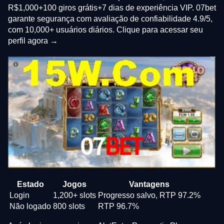
R$1,000+100 giros grátis+7 dias de experiência VIP. 07bet
garante segurança com avaliação de confiabilidade 4.9/5,
com 10,000+ usuários diários. Clique para acessar seu
perfil agora →
Estado
Jogos
Vantagens
Login
1,200+ slots
Progresso salvo, RTP 97.2%
Não logado
800 slots
RTP 96.7%