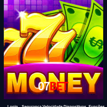
Login
Segurança
Velocidade
Dispositivos
Funções