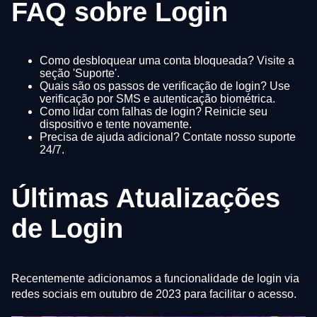
FAQ sobre Login
Como desbloquear uma conta bloqueada? Visite a
seção 'Suporte'.
Quais são os passos de verificação de login? Use
verificação por SMS e autenticação biométrica.
Como lidar com falhas de login? Reinicie seu
dispositivo e tente novamente.
Precisa de ajuda adicional? Contate nosso suporte
24/7.
Últimas Atualizações
de Login
Recentemente adicionamos a funcionalidade de login via
redes sociais em outubro de 2023 para facilitar o acesso.