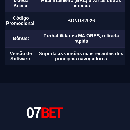
Moeda
Real Brasileiro (BRL) e várias outras
Aceita:
moedas
Código
BONUS2026
Promocional:
Probabilidades MAIORES, retirada
Bônus:
rápida
Versão de
Suporta as versões mais recentes dos
Software:
principais navegadores