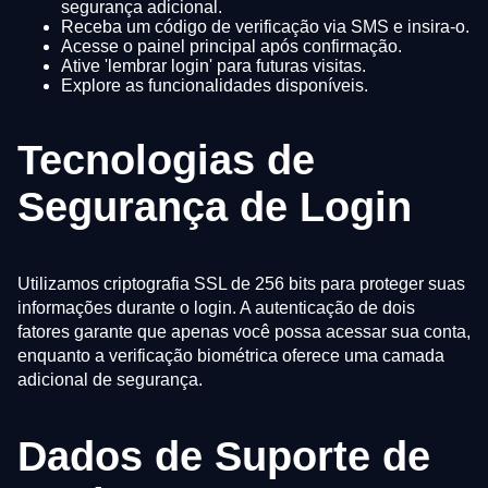
segurança adicional.
Receba um código de verificação via SMS e insira-o.
Acesse o painel principal após confirmação.
Ative 'lembrar login' para futuras visitas.
Explore as funcionalidades disponíveis.
Tecnologias de
Segurança de Login
Utilizamos criptografia SSL de 256 bits para proteger suas
informações durante o login. A autenticação de dois
fatores garante que apenas você possa acessar sua conta,
enquanto a verificação biométrica oferece uma camada
adicional de segurança.
Dados de Suporte de