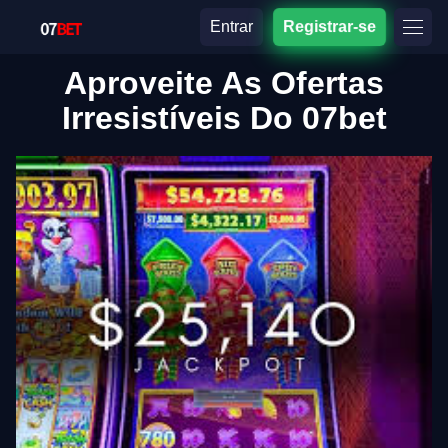
Entrar
Registrar-se
Aproveite As Ofertas
Irresistíveis Do 07bet